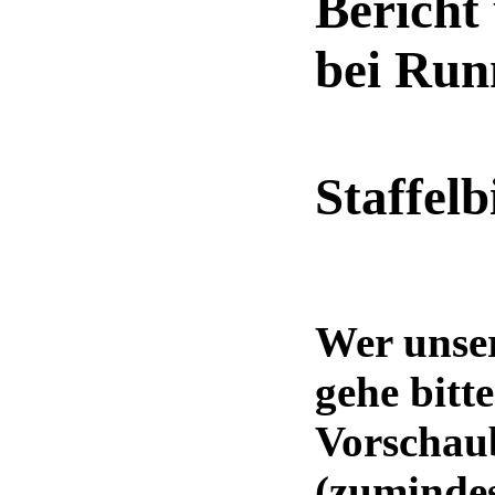
Bericht
bei Run
Staffel
Wer unse
gehe bitt
Vorschau
(zumindes