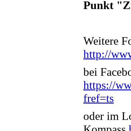
Punkt "Zi
Weitere F
http://www
bei Faceb
https://w
fref=ts
oder im L
Kompass