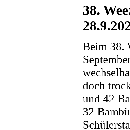
38. Wee
28.9.20
Beim 38. 
September
wechselhaf
doch troc
und 42 Ba
32 Bambin
Schülerst