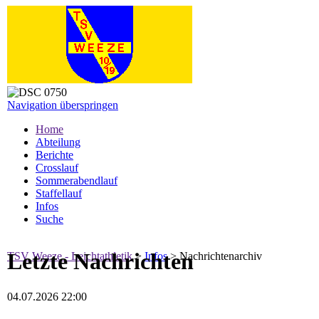
Navigation überspringen
Home
Abteilung
Berichte
Crosslauf
Sommerabendlauf
Staffellauf
Infos
Suche
Letzte Nachrichten
TSV Weeze - Leichtathletik
>
Infos
>
Nachrichtenarchiv
04.07.2026 22:00