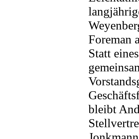
langjährig
Weyenberg 
Foreman a
Statt eine
gemeinsam
Vorstands
Geschäfts
bleibt An
Stellvert
Jonkmanns