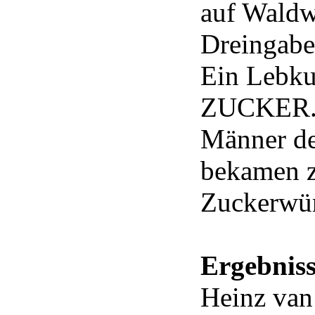
auf Waldw
Dreingabe 
Ein Lebkuc
ZUCKER. D
Männer de
bekamen z
Zuckerwür
Ergebnis
Heinz van