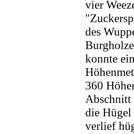
vier Weez
"Zuckerspi
des Wuppe
Burgholze
konnte ei
Höhenmete
360 Höhen
Abschnitt 
die Hügel
verlief hü