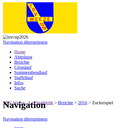
Navigation überspringen
Home
Abteilung
Berichte
Crosslauf
Sommerabendlauf
Staffellauf
Infos
Suche
Navigation
TSV Weeze - Leichtathletik
>
Berichte
>
2016
>
Zuckerspiel
Navigation überspringen