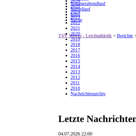
2026
Sommerabendlauf
2025
Staffellauf
2024
Infos
2023
Suche
2022
2021
2020
TSV Weeze - Leichtathletik
>
Berichte
2019
2018
2017
2016
2015
2014
2013
2012
2011
2010
Nachrichtenarchiv
Letzte Nachrichte
04.07.2026 22:00