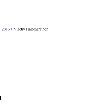
>
2016
>
Viactiv Halbmarathon
n