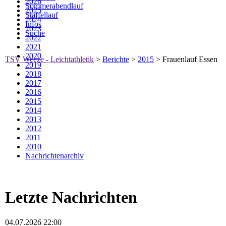
2026
Sommerabendlauf
2025
Staffellauf
2024
Infos
2023
Suche
2022
2021
2020
TSV Weeze - Leichtathletik
>
Berichte
>
2015
>
Frauenlauf Essen
2019
2018
2017
2016
2015
2014
2013
2012
2011
2010
Nachrichtenarchiv
Letzte Nachrichten
04.07.2026 22:00