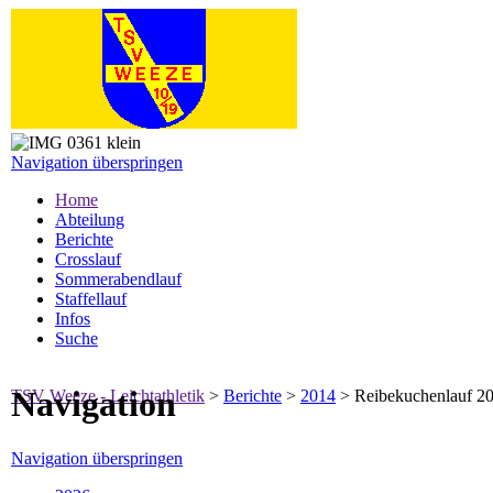
Navigation überspringen
Home
Abteilung
Berichte
Crosslauf
Sommerabendlauf
Staffellauf
Infos
Suche
Navigation
TSV Weeze - Leichtathletik
>
Berichte
>
2014
>
Reibekuchenlauf 2
Navigation überspringen