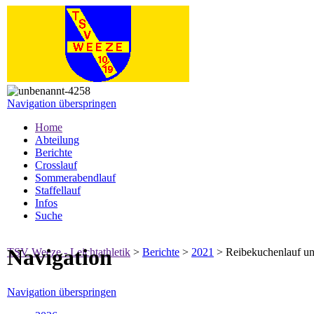
Navigation überspringen
Home
Abteilung
Berichte
Crosslauf
Sommerabendlauf
Staffellauf
Infos
Suche
Navigation
TSV Weeze - Leichtathletik
>
Berichte
>
2021
>
Reibekuchenlauf un
Navigation überspringen